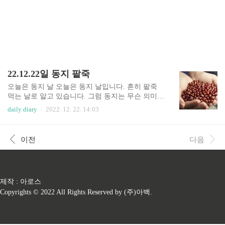
22.12.22일 동지 팥죽
오늘은 동지 날 오늘은 동지 날입니다. 흔히 팥죽
먹는 날로 알고 있습니다. 그럼 동지는 무슨 의미를
가지고 있는지 잠시 살펴보겠습니다. 동지는 흔히
daily diary
2022. 12. 22. 14:03
밤이 가장 길고 낮은 가장 짧다고 합니다. 오늘 밤
은 길겠군요. 동지는 음기가 가득한 가운데 양기가
새로 생겨나는 날입니다. 그리고 일 년의 시작으로
이전
다음
간주하여 작은 설날 이라고도 합니다. 동짓날 팥죽
은 왜 먹나요? 동짓날은 팥죽을 쑤어 먼저 동지 차
례를 지낸다고 합니다. 그리고 제사 후 가족끼리 먹
는 관례였다고 합니다. 그리고 차례상에 올리기 전
제작 : 아로스
팥죽을 끓일 때 국물을 떠 대문이나 담 그리고 집
앞 고목 등에 뿌린다고 합니다. 붉은팥이 벽사와 축
Copyrights © 2022 All Rights Reserved by (주)아백.
귀 역할을 하는 미신이 있다고 합니다. 그리고 제일
큰 이유는 붉은팥은 양기를 상징하다고 합니다. 그
리고 우리 조..