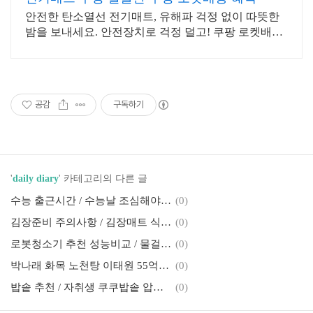
안전한 탄소열선 전기매트, 유해파 걱정 없이 따뜻한
밤을 보내세요. 안전장치로 걱정 덜고! 쿠팡 로켓배송
으로 빠르게 받아 따뜻한 겨울을 준비하세요.
공감
구독하기
'
daily diary
' 카테고리의 다른 글
수능 출근시간 / 수능날 조심해야할 시간
(0)
김장준비 주의사항 / 김장매트 식품용 고르기
(0)
로봇청소기 추천 성능비교 / 물걸래 로봇청소기 추천순위
(0)
박나래 화목 노천탕 이태원 55억 집야외 노천탕 가격
(0)
밥솥 추천 / 자취생 쿠쿠밥솥 압력밥솥
(0)